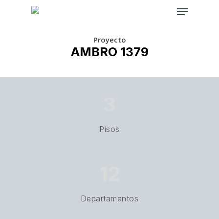
Skip
Menu
to
main
content
Proyecto
AMBRO 1379
3
Pisos
12
Departamentos